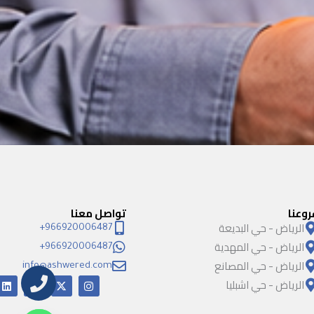
روعنا
تواصل معنا
الرياض - حي البديعة
966920006487+
الرياض - حي المهدية
966920006487+
الرياض - حي المصانع
info@ashwered.com
الرياض - حي اشبليا
I
X
Y
L
i
o
-
n
n
u
t
s
k
t
w
t