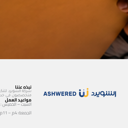
نبذه عننا
شركة الشويرد للتكي
متخصصون في خدمات
مواعيد العمل
السبت – الخميس : 9ص – 11م
الجمعة: 4م – 11م