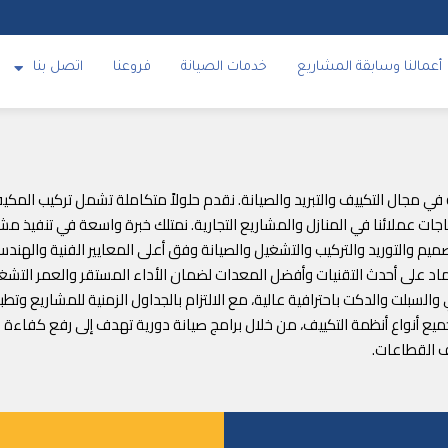
أعمالنا وسابقة المشاريع
خدمات الصيانة
فروعنا
اتصل بنا
 الوكيل الحصري للبراند تراي TRI متخصصة في مجال التكييف والتبريد والصيانة. نقدم حلولاً متكاملة تش
 عملائنا في المنازل والمشاريع التجارية. نمتلك خبرة واسعة في تنفيذ مشار
تصميم والتوريد والتركيب والتشغيل والصيانة وفق أعلى المعايير الفنية والهن
لاعتماد على أحدث التقنيات وأفضل المعدات لضمان الأداء المستقر والعمر الت
السبلت والدكت باحترافية عالية، مع الالتزام بالجداول الزمنية للمشاريع وت
لجميع أنواع أنظمة التكييف، من خلال برامج صيانة دورية تهدف إلى رفع كفاء
ف القطاعات.