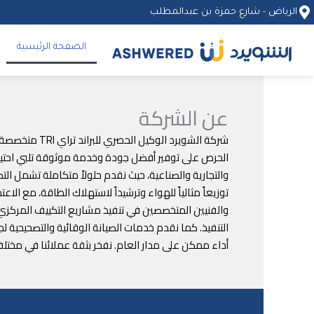
خطي
الرياض - شارع حمزة بن عبدالمطلب
لى
لمحتوى
الصفحة الرئيسية
عن الشركة
شركة الشويرد
الحرص على توفير أفضل جودة وخدمة موثوقة تلبي احتياجات
والتجارية والصناعية، حيث نقدم حلولاً متكاملة تشمل ال
توزيعاً مثالياً للهواء وترشيداً لاستهلاك الطاقة، مع ا
والفنيين المتخصصين في تنفيذ مشاريع التكييف المركزي و
التنفيذ. كما نقدم خدمات الصيانة الوقائية والتصحيحية 
أداء ممكن على مدار العام. نفخر بثقة عملائنا في مختل