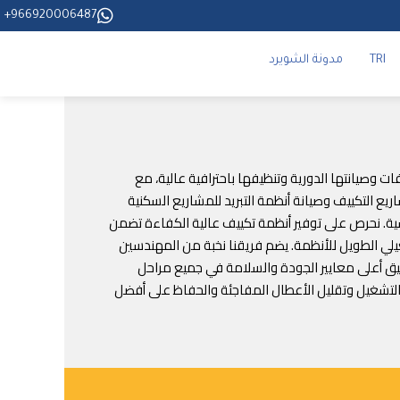
966920006487+
TRI
مدونة الشويرد
مل تركيب المكيفات وصيانتها الدورية وتنظيفها باحترافية عالية، مع
يع التكييف وصيانة أنظمة التبريد للمشاريع السكنية
دسية. نحرص على توفير أنظمة تكييف عالية الكفاءة تضمن
شغيلي الطويل للأنظمة. يضم فريقنا نخبة من المهندسين
طبيق أعلى معايير الجودة والسلامة في جميع مراحل
ة التشغيل وتقليل الأعطال المفاجئة والحفاظ على أفضل