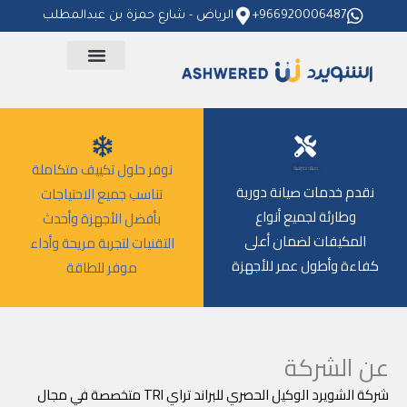
خطي
966920006487+
الرياض - شارع حمزة بن عبدالمطلب
لى
لمحتوى
نوفر حلول تكييف متكاملة
صيانة احترافية
نقدم خدمات صيانة دورية
تناسب جميع الاحتياجات
وطارئة لجميع أنواع
بأفضل الأجهزة وأحدث
المكيفات لضمان أعلى
التقنيات لتجربة مريحة وأداء
كفاءة وأطول عمر للأجهزة
موفر للطاقة
عن الشركة
شركة الشويرد الوكيل الحصري للبراند تراي TRI متخصصة في مجال