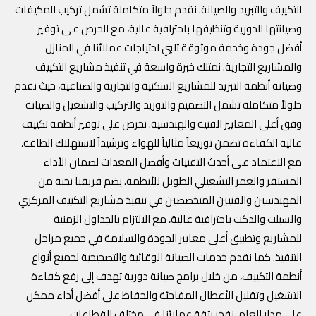
التكييف والتبريد والصيانة. نقدم حلولاً متكاملة تشمل تركيب المكيفات
وصيانتها الدورية وتنظيفها باحترافية عالية، مع الحرص على توفير
أفضل جودة وخدمة موثوقة تلبي احتياجات عملائنا في المنازل
والمشاريع التجارية. نمتلك خبرة واسعة في تنفيذ مشاريع التكييف
وصيانة أنظمة التبريد للمشاريع السكنية والتجارية والصناعية، حيث نقدم
حلولاً متكاملة تشمل التصميم والتوريد والتركيب والتشغيل والصيانة
وفق أعلى المعايير الفنية والهندسية. نحرص على توفير أنظمة تكييف
عالية الكفاءة تضمن توزيعاً مثالياً للهواء وترشيداً لاستهلاك الطاقة،
مع الاعتماد على أحدث التقنيات وأفضل المعدات لضمان الأداء
المستقر والعمر التشغيلي الطويل للأنظمة. يضم فريقنا نخبة من
المهندسين والفنيين المتخصصين في تنفيذ مشاريع التكييف المركزي
والسبلت والدكت باحترافية عالية، مع الالتزام بالجداول الزمنية
للمشاريع وتطبيق أعلى معايير الجودة والسلامة في جميع مراحل
التنفيذ. كما نقدم خدمات الصيانة الوقائية والتصحيحية لجميع أنواع
أنظمة التكييف، من خلال برامج صيانة دورية تهدف إلى رفع كفاءة
التشغيل وتقليل الأعطال المفاجئة والحفاظ على أفضل أداء ممكن
على مدار العام. نفخر بثقة عملائنا في مختلف القطاعات.