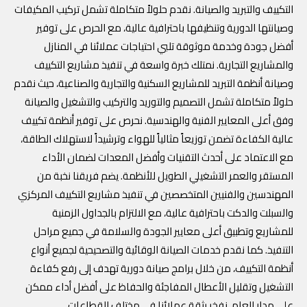
التكييف والتبريد والصيانة. نقدم حلولاً متكاملة تشمل تركيب المكيفات
وصيانتها الدورية وتنظيفها باحترافية عالية، مع الحرص على توفير
أفضل جودة وخدمة موثوقة تلبي احتياجات عملائنا في المنازل
والمشاريع التجارية. نمتلك خبرة واسعة في تنفيذ مشاريع التكييف
وصيانة أنظمة التبريد للمشاريع السكنية والتجارية والصناعية، حيث نقدم
حلولاً متكاملة تشمل التصميم والتوريد والتركيب والتشغيل والصيانة
وفق أعلى المعايير الفنية والهندسية. نحرص على توفير أنظمة تكييف
عالية الكفاءة تضمن توزيعاً مثالياً للهواء وترشيداً لاستهلاك الطاقة،
مع الاعتماد على أحدث التقنيات وأفضل المعدات لضمان الأداء
المستقر والعمر التشغيلي الطويل للأنظمة. يضم فريقنا نخبة من
المهندسين والفنيين المتخصصين في تنفيذ مشاريع التكييف المركزي
والسبلت والدكت باحترافية عالية، مع الالتزام بالجداول الزمنية
للمشاريع وتطبيق أعلى معايير الجودة والسلامة في جميع مراحل
التنفيذ. كما نقدم خدمات الصيانة الوقائية والتصحيحية لجميع أنواع
أنظمة التكييف، من خلال برامج صيانة دورية تهدف إلى رفع كفاءة
التشغيل وتقليل الأعطال المفاجئة والحفاظ على أفضل أداء ممكن
على مدار العام. نفخر بثقة عملائنا في مختلف القطاعات.