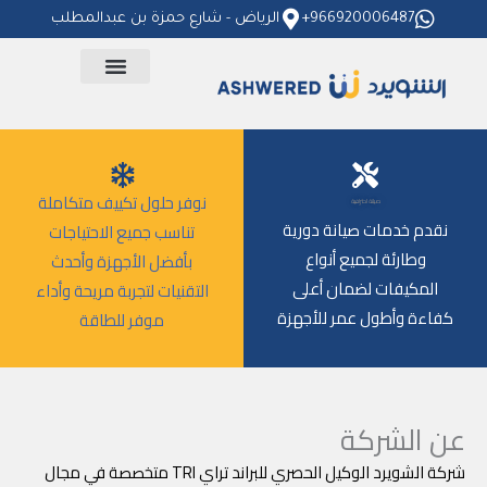
خطي
966920006487+
الرياض - شارع حمزة بن عبدالمطلب
لى
لمحتوى
نوفر حلول تكييف متكاملة
صيانة احترافية
نقدم خدمات صيانة دورية
تناسب جميع الاحتياجات
وطارئة لجميع أنواع
بأفضل الأجهزة وأحدث
المكيفات لضمان أعلى
التقنيات لتجربة مريحة وأداء
كفاءة وأطول عمر للأجهزة
موفر للطاقة
عن الشركة
شركة الشويرد الوكيل الحصري للبراند تراي TRI متخصصة في مجال