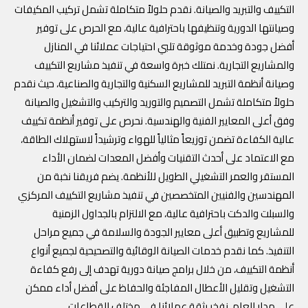
التكييف والتبريد والصيانة. نقدم حلولاً متكاملة تشمل تركيب المكيفات
وصيانتها الدورية وتنظيفها باحترافية عالية، مع الحرص على توفير
أفضل جودة وخدمة موثوقة تلبي احتياجات عملائنا في المنازل
والمشاريع التجارية. نمتلك خبرة واسعة في تنفيذ مشاريع التكييف
وصيانة أنظمة التبريد للمشاريع السكنية والتجارية والصناعية، حيث نقدم
حلولاً متكاملة تشمل التصميم والتوريد والتركيب والتشغيل والصيانة
وفق أعلى المعايير الفنية والهندسية. نحرص على توفير أنظمة تكييف
عالية الكفاءة تضمن توزيعاً مثالياً للهواء وترشيداً لاستهلاك الطاقة،
مع الاعتماد على أحدث التقنيات وأفضل المعدات لضمان الأداء
المستقر والعمر التشغيلي الطويل للأنظمة. يضم فريقنا نخبة من
المهندسين والفنيين المتخصصين في تنفيذ مشاريع التكييف المركزي
والسبلت والدكت باحترافية عالية، مع الالتزام بالجداول الزمنية
للمشاريع وتطبيق أعلى معايير الجودة والسلامة في جميع مراحل
التنفيذ. كما نقدم خدمات الصيانة الوقائية والتصحيحية لجميع أنواع
أنظمة التكييف، من خلال برامج صيانة دورية تهدف إلى رفع كفاءة
التشغيل وتقليل الأعطال المفاجئة والحفاظ على أفضل أداء ممكن
على مدار العام. نفخر بثقة عملائنا في مختلف القطاعات.