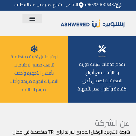
خطي
966920006487+
الرياض - شارع حمزة بن عبدالمطلب
لى
لمحتوى
نوفر حلول تكييف متكاملة
صيانة احترافية
نقدم خدمات صيانة دورية
تناسب جميع الاحتياجات
وطارئة لجميع أنواع
بأفضل الأجهزة وأحدث
المكيفات لضمان أعلى
التقنيات لتجربة مريحة وأداء
كفاءة وأطول عمر للأجهزة
موفر للطاقة
عن الشركة
شركة الشويرد الوكيل الحصري للبراند تراي TRI متخصصة في مجال