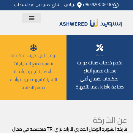
خطي
966920006487+
الرياض - شارع حمزة بن عبدالمطلب
لى
لمحتوى
نوفر حلول تكييف متكاملة
صيانة احترافية
نقدم خدمات صيانة دورية
تناسب جميع الاحتياجات
وطارئة لجميع أنواع
بأفضل الأجهزة وأحدث
المكيفات لضمان أعلى
التقنيات لتجربة مريحة وأداء
كفاءة وأطول عمر للأجهزة
موفر للطاقة
عن الشركة
شركة الشويرد الوكيل الحصري للبراند تراي TRI متخصصة في مجال