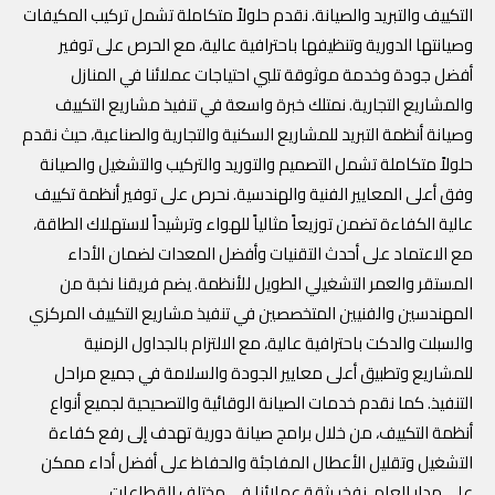
التكييف والتبريد والصيانة. نقدم حلولاً متكاملة تشمل تركيب المكيفات
وصيانتها الدورية وتنظيفها باحترافية عالية، مع الحرص على توفير
أفضل جودة وخدمة موثوقة تلبي احتياجات عملائنا في المنازل
والمشاريع التجارية. نمتلك خبرة واسعة في تنفيذ مشاريع التكييف
وصيانة أنظمة التبريد للمشاريع السكنية والتجارية والصناعية، حيث نقدم
حلولاً متكاملة تشمل التصميم والتوريد والتركيب والتشغيل والصيانة
وفق أعلى المعايير الفنية والهندسية. نحرص على توفير أنظمة تكييف
عالية الكفاءة تضمن توزيعاً مثالياً للهواء وترشيداً لاستهلاك الطاقة،
مع الاعتماد على أحدث التقنيات وأفضل المعدات لضمان الأداء
المستقر والعمر التشغيلي الطويل للأنظمة. يضم فريقنا نخبة من
المهندسين والفنيين المتخصصين في تنفيذ مشاريع التكييف المركزي
والسبلت والدكت باحترافية عالية، مع الالتزام بالجداول الزمنية
للمشاريع وتطبيق أعلى معايير الجودة والسلامة في جميع مراحل
التنفيذ. كما نقدم خدمات الصيانة الوقائية والتصحيحية لجميع أنواع
أنظمة التكييف، من خلال برامج صيانة دورية تهدف إلى رفع كفاءة
التشغيل وتقليل الأعطال المفاجئة والحفاظ على أفضل أداء ممكن
على مدار العام. نفخر بثقة عملائنا في مختلف القطاعات.