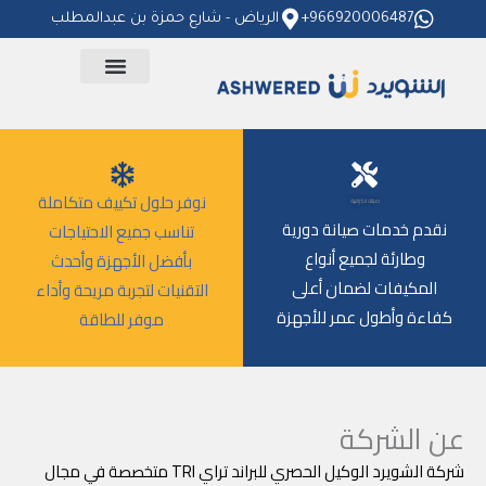
خطي
966920006487+
الرياض - شارع حمزة بن عبدالمطلب
لى
لمحتوى
نوفر حلول تكييف متكاملة
صيانة احترافية
نقدم خدمات صيانة دورية
تناسب جميع الاحتياجات
وطارئة لجميع أنواع
بأفضل الأجهزة وأحدث
المكيفات لضمان أعلى
التقنيات لتجربة مريحة وأداء
كفاءة وأطول عمر للأجهزة
موفر للطاقة
عن الشركة
شركة الشويرد الوكيل الحصري للبراند تراي TRI متخصصة في مجال