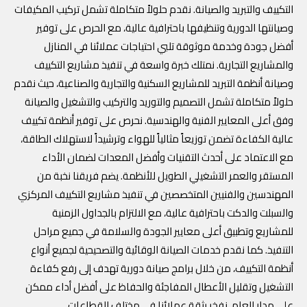
التكييف والتبريد والصيانة. نقدم حلولاً متكاملة تشمل تركيب المكيفات
وصيانتها الدورية وتنظيفها باحترافية عالية، مع الحرص على توفير
أفضل جودة وخدمة موثوقة تلبي احتياجات عملائنا في المنازل
والمشاريع التجارية. نمتلك خبرة واسعة في تنفيذ مشاريع التكييف
وصيانة أنظمة التبريد للمشاريع السكنية والتجارية والصناعية، حيث نقدم
حلولاً متكاملة تشمل التصميم والتوريد والتركيب والتشغيل والصيانة
وفق أعلى المعايير الفنية والهندسية. نحرص على توفير أنظمة تكييف
عالية الكفاءة تضمن توزيعاً مثالياً للهواء وترشيداً لاستهلاك الطاقة،
مع الاعتماد على أحدث التقنيات وأفضل المعدات لضمان الأداء
المستقر والعمر التشغيلي الطويل للأنظمة. يضم فريقنا نخبة من
المهندسين والفنيين المتخصصين في تنفيذ مشاريع التكييف المركزي
والسبلت والدكت باحترافية عالية، مع الالتزام بالجداول الزمنية
للمشاريع وتطبيق أعلى معايير الجودة والسلامة في جميع مراحل
التنفيذ. كما نقدم خدمات الصيانة الوقائية والتصحيحية لجميع أنواع
أنظمة التكييف، من خلال برامج صيانة دورية تهدف إلى رفع كفاءة
التشغيل وتقليل الأعطال المفاجئة والحفاظ على أفضل أداء ممكن
على مدار العام. نفخر بثقة عملائنا في مختلف القطاعات.