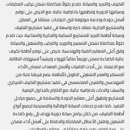
التكييف والتبريد والصيانة. نقدم حلولاً متكاملة تشمل تركيب المكيفات
وصيانتها الدورية وتنظيفها باحترافية عالية، مع الحرص على توفير
أفضل جودة وخدمة موثوقة تلبي احتياجات عملائنا في المنازل
والمشاريع التجارية. نمتلك خبرة واسعة في تنفيذ مشاريع التكييف
وصيانة أنظمة التبريد للمشاريع السكنية والتجارية والصناعية، حيث نقدم
حلولاً متكاملة تشمل التصميم والتوريد والتركيب والتشغيل والصيانة
وفق أعلى المعايير الفنية والهندسية. نحرص على توفير أنظمة تكييف
عالية الكفاءة تضمن توزيعاً مثالياً للهواء وترشيداً لاستهلاك الطاقة،
مع الاعتماد على أحدث التقنيات وأفضل المعدات لضمان الأداء
المستقر والعمر التشغيلي الطويل للأنظمة. يضم فريقنا نخبة من
المهندسين والفنيين المتخصصين في تنفيذ مشاريع التكييف المركزي
والسبلت والدكت باحترافية عالية، مع الالتزام بالجداول الزمنية
للمشاريع وتطبيق أعلى معايير الجودة والسلامة في جميع مراحل
التنفيذ. كما نقدم خدمات الصيانة الوقائية والتصحيحية لجميع أنواع
أنظمة التكييف، من خلال برامج صيانة دورية تهدف إلى رفع كفاءة
التشغيل وتقليل الأعطال المفاجئة والحفاظ على أفضل أداء ممكن
على مدار العام. نفخر بثقة عملائنا في مختلف القطاعات.