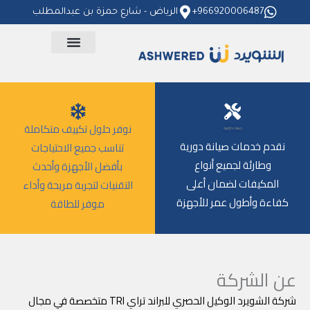
خطي
966920006487+
الرياض - شارع حمزة بن عبدالمطلب
لى
لمحتوى
نوفر حلول تكييف متكاملة
صيانة احترافية
نقدم خدمات صيانة دورية
تناسب جميع الاحتياجات
وطارئة لجميع أنواع
بأفضل الأجهزة وأحدث
المكيفات لضمان أعلى
التقنيات لتجربة مريحة وأداء
كفاءة وأطول عمر للأجهزة
موفر للطاقة
عن الشركة
شركة الشويرد الوكيل الحصري للبراند تراي TRI متخصصة في مجال