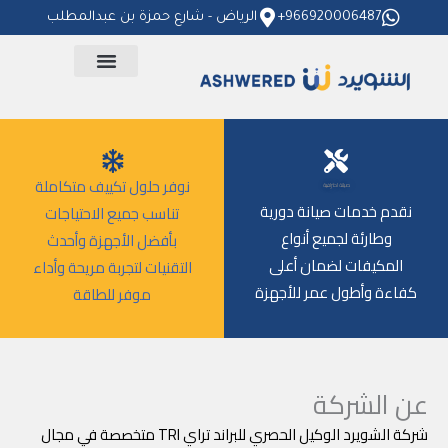
خطي
966920006487+
الرياض - شارع حمزة بن عبدالمطلب
لى
لمحتوى
نوفر حلول تكييف متكاملة
صيانة احترافية
نقدم خدمات صيانة دورية
تناسب جميع الاحتياجات
وطارئة لجميع أنواع
بأفضل الأجهزة وأحدث
المكيفات لضمان أعلى
التقنيات لتجربة مريحة وأداء
كفاءة وأطول عمر للأجهزة
موفر للطاقة
عن الشركة
شركة الشويرد الوكيل الحصري للبراند تراي TRI متخصصة في مجال