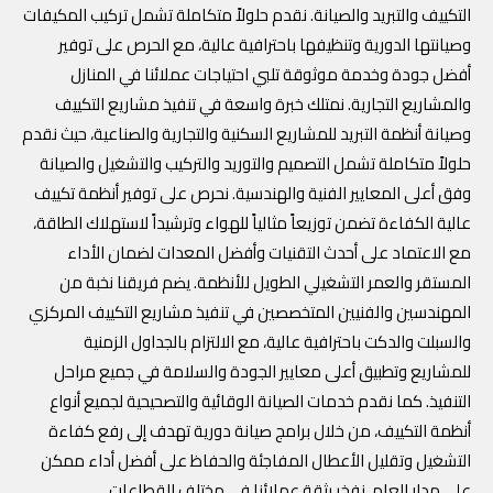
التكييف والتبريد والصيانة. نقدم حلولاً متكاملة تشمل تركيب المكيفات
وصيانتها الدورية وتنظيفها باحترافية عالية، مع الحرص على توفير
أفضل جودة وخدمة موثوقة تلبي احتياجات عملائنا في المنازل
والمشاريع التجارية. نمتلك خبرة واسعة في تنفيذ مشاريع التكييف
وصيانة أنظمة التبريد للمشاريع السكنية والتجارية والصناعية، حيث نقدم
حلولاً متكاملة تشمل التصميم والتوريد والتركيب والتشغيل والصيانة
وفق أعلى المعايير الفنية والهندسية. نحرص على توفير أنظمة تكييف
عالية الكفاءة تضمن توزيعاً مثالياً للهواء وترشيداً لاستهلاك الطاقة،
مع الاعتماد على أحدث التقنيات وأفضل المعدات لضمان الأداء
المستقر والعمر التشغيلي الطويل للأنظمة. يضم فريقنا نخبة من
المهندسين والفنيين المتخصصين في تنفيذ مشاريع التكييف المركزي
والسبلت والدكت باحترافية عالية، مع الالتزام بالجداول الزمنية
للمشاريع وتطبيق أعلى معايير الجودة والسلامة في جميع مراحل
التنفيذ. كما نقدم خدمات الصيانة الوقائية والتصحيحية لجميع أنواع
أنظمة التكييف، من خلال برامج صيانة دورية تهدف إلى رفع كفاءة
التشغيل وتقليل الأعطال المفاجئة والحفاظ على أفضل أداء ممكن
على مدار العام. نفخر بثقة عملائنا في مختلف القطاعات.