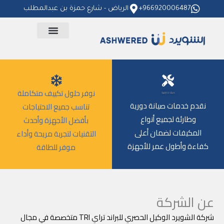
خطي
966920006487+
الرياض - شارع حمزة بن عبدالمطلب
لى
لمحتوى
نوفر حلول تكييف متكاملة
صيانة احترافية
نقدم خدمات صيانة دورية
تناسب جميع الاحتياجات
وطارئة لجميع أنواع
بأفضل الأجهزة وأحدث
المكيفات لضمان أعلى
التقنيات لتجربة مريحة وأداء
كفاءة وأطول عمر للأجهزة
موفر للطاقة
عن الشركة
شركة الشويرد الوكيل الحصري للبراند تراي TRI متخصصة في مجال