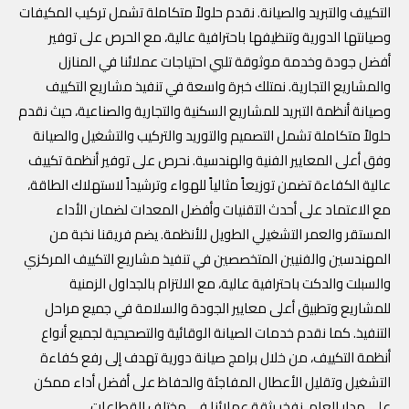
التكييف والتبريد والصيانة. نقدم حلولاً متكاملة تشمل تركيب المكيفات
وصيانتها الدورية وتنظيفها باحترافية عالية، مع الحرص على توفير
أفضل جودة وخدمة موثوقة تلبي احتياجات عملائنا في المنازل
والمشاريع التجارية. نمتلك خبرة واسعة في تنفيذ مشاريع التكييف
وصيانة أنظمة التبريد للمشاريع السكنية والتجارية والصناعية، حيث نقدم
حلولاً متكاملة تشمل التصميم والتوريد والتركيب والتشغيل والصيانة
وفق أعلى المعايير الفنية والهندسية. نحرص على توفير أنظمة تكييف
عالية الكفاءة تضمن توزيعاً مثالياً للهواء وترشيداً لاستهلاك الطاقة،
مع الاعتماد على أحدث التقنيات وأفضل المعدات لضمان الأداء
المستقر والعمر التشغيلي الطويل للأنظمة. يضم فريقنا نخبة من
المهندسين والفنيين المتخصصين في تنفيذ مشاريع التكييف المركزي
والسبلت والدكت باحترافية عالية، مع الالتزام بالجداول الزمنية
للمشاريع وتطبيق أعلى معايير الجودة والسلامة في جميع مراحل
التنفيذ. كما نقدم خدمات الصيانة الوقائية والتصحيحية لجميع أنواع
أنظمة التكييف، من خلال برامج صيانة دورية تهدف إلى رفع كفاءة
التشغيل وتقليل الأعطال المفاجئة والحفاظ على أفضل أداء ممكن
على مدار العام. نفخر بثقة عملائنا في مختلف القطاعات.