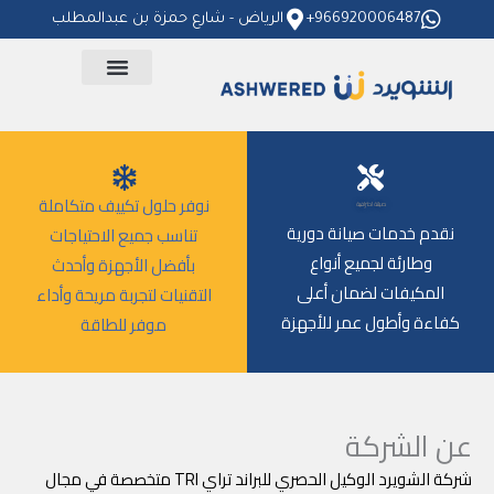
خطي
966920006487+
الرياض - شارع حمزة بن عبدالمطلب
لى
لمحتوى
نوفر حلول تكييف متكاملة
صيانة احترافية
نقدم خدمات صيانة دورية
تناسب جميع الاحتياجات
وطارئة لجميع أنواع
بأفضل الأجهزة وأحدث
المكيفات لضمان أعلى
التقنيات لتجربة مريحة وأداء
كفاءة وأطول عمر للأجهزة
موفر للطاقة
عن الشركة
شركة الشويرد الوكيل الحصري للبراند تراي TRI متخصصة في مجال