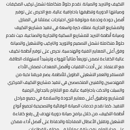
التكييف والتبريد والصيانة. نقدم حلولاً متكاملة تشمل تركيب المكيفات
وصيانتها الدورية وتنظيفها باحترافية عالية، مع الحرص على توفير
أفضل جودة وخدمة موثوقة تلبي احتياجات عملائنا في المنازل
والمشاريع التجارية. نمتلك خبرة واسعة في تنفيذ مشاريع التكييف
وصيانة أنظمة التبريد للمشاريع السكنية والتجارية والصناعية، حيث نقدم
حلولاً متكاملة تشمل التصميم والتوريد والتركيب والتشغيل والصيانة
وفق أعلى المعايير الفنية والهندسية. نحرص على توفير أنظمة تكييف
عالية الكفاءة تضمن توزيعاً مثالياً للهواء وترشيداً لاستهلاك الطاقة،
مع الاعتماد على أحدث التقنيات وأفضل المعدات لضمان الأداء
المستقر والعمر التشغيلي الطويل للأنظمة. يضم فريقنا نخبة من
المهندسين والفنيين المتخصصين في تنفيذ مشاريع التكييف المركزي
والسبلت والدكت باحترافية عالية، مع الالتزام بالجداول الزمنية
للمشاريع وتطبيق أعلى معايير الجودة والسلامة في جميع مراحل
التنفيذ. كما نقدم خدمات الصيانة الوقائية والتصحيحية لجميع أنواع
أنظمة التكييف، من خلال برامج صيانة دورية تهدف إلى رفع كفاءة
التشغيل وتقليل الأعطال المفاجئة والحفاظ على أفضل أداء ممكن
على مدار العام. نفخر بثقة عملائنا في مختلف القطاعات.