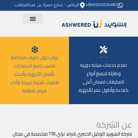
خطي
966920006487+
الرياض - شارع حمزة بن عبدالمطلب
لى
لمحتوى
نوفر حلول تكييف متكاملة
صيانة احترافية
نقدم خدمات صيانة دورية
تناسب جميع الاحتياجات
وطارئة لجميع أنواع
بأفضل الأجهزة وأحدث
المكيفات لضمان أعلى
التقنيات لتجربة مريحة وأداء
كفاءة وأطول عمر للأجهزة
موفر للطاقة
عن الشركة
شركة الشويرد الوكيل الحصري للبراند تراي TRI متخصصة في مجال