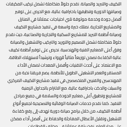
التكييف والتبريد والصيانة. نقدم حلولاً متكاملة تشمل تركيب المكيفات
وصيانتها الدورية وتنظيفها باحترافية عالية، مع الحرص على توفير
أفضل جودة وخدمة موثوقة تلبي احتياجات عملائنا في المنازل
والمشاريع التجارية. نمتلك خبرة واسعة في تنفيذ مشاريع التكييف
وصيانة أنظمة التبريد للمشاريع السكنية والتجارية والصناعية، حيث نقدم
حلولاً متكاملة تشمل التصميم والتوريد والتركيب والتشغيل والصيانة
وفق أعلى المعايير الفنية والهندسية. نحرص على توفير أنظمة تكييف
عالية الكفاءة تضمن توزيعاً مثالياً للهواء وترشيداً لاستهلاك الطاقة،
مع الاعتماد على أحدث التقنيات وأفضل المعدات لضمان الأداء
المستقر والعمر التشغيلي الطويل للأنظمة. يضم فريقنا نخبة من
المهندسين والفنيين المتخصصين في تنفيذ مشاريع التكييف المركزي
والسبلت والدكت باحترافية عالية، مع الالتزام بالجداول الزمنية
للمشاريع وتطبيق أعلى معايير الجودة والسلامة في جميع مراحل
التنفيذ. كما نقدم خدمات الصيانة الوقائية والتصحيحية لجميع أنواع
أنظمة التكييف، من خلال برامج صيانة دورية تهدف إلى رفع كفاءة
التشغيل وتقليل الأعطال المفاجئة والحفاظ على أفضل أداء ممكن
على مدار العام. نفخر بثقة عملائنا في مختلف القطاعات.