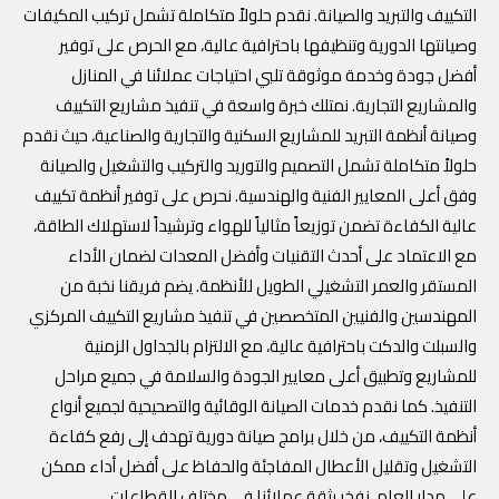
التكييف والتبريد والصيانة. نقدم حلولاً متكاملة تشمل تركيب المكيفات
وصيانتها الدورية وتنظيفها باحترافية عالية، مع الحرص على توفير
أفضل جودة وخدمة موثوقة تلبي احتياجات عملائنا في المنازل
والمشاريع التجارية. نمتلك خبرة واسعة في تنفيذ مشاريع التكييف
وصيانة أنظمة التبريد للمشاريع السكنية والتجارية والصناعية، حيث نقدم
حلولاً متكاملة تشمل التصميم والتوريد والتركيب والتشغيل والصيانة
وفق أعلى المعايير الفنية والهندسية. نحرص على توفير أنظمة تكييف
عالية الكفاءة تضمن توزيعاً مثالياً للهواء وترشيداً لاستهلاك الطاقة،
مع الاعتماد على أحدث التقنيات وأفضل المعدات لضمان الأداء
المستقر والعمر التشغيلي الطويل للأنظمة. يضم فريقنا نخبة من
المهندسين والفنيين المتخصصين في تنفيذ مشاريع التكييف المركزي
والسبلت والدكت باحترافية عالية، مع الالتزام بالجداول الزمنية
للمشاريع وتطبيق أعلى معايير الجودة والسلامة في جميع مراحل
التنفيذ. كما نقدم خدمات الصيانة الوقائية والتصحيحية لجميع أنواع
أنظمة التكييف، من خلال برامج صيانة دورية تهدف إلى رفع كفاءة
التشغيل وتقليل الأعطال المفاجئة والحفاظ على أفضل أداء ممكن
على مدار العام. نفخر بثقة عملائنا في مختلف القطاعات.