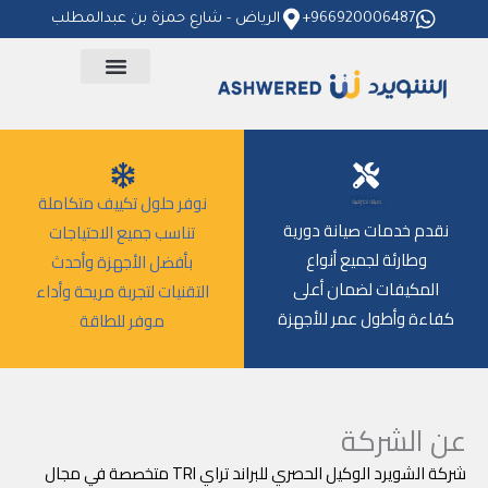
خطي
966920006487+
الرياض - شارع حمزة بن عبدالمطلب
لى
لمحتوى
نوفر حلول تكييف متكاملة
صيانة احترافية
نقدم خدمات صيانة دورية
تناسب جميع الاحتياجات
وطارئة لجميع أنواع
بأفضل الأجهزة وأحدث
المكيفات لضمان أعلى
التقنيات لتجربة مريحة وأداء
كفاءة وأطول عمر للأجهزة
موفر للطاقة
عن الشركة
شركة الشويرد الوكيل الحصري للبراند تراي TRI متخصصة في مجال