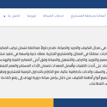
أعمالنا وسابقة المشاريع
خدمات الصيانة
فروعنا
اتصل بنا
 الوكيل الحصري للبراند تراي TRI متخصصة في مجال التكييف والتبريد والصيانة. نقدم حلولاً متكاملة تش
 عملائنا في المنازل والمشاريع التجارية. نمتلك خبرة واسعة في تنفيذ مشار
تصميم والتوريد والتركيب والتشغيل والصيانة وفق أعلى المعايير الفنية والهن
لاعتماد على أحدث التقنيات وأفضل المعدات لضمان الأداء المستقر والعمر الت
السبلت والدكت باحترافية عالية، مع الالتزام بالجداول الزمنية للمشاريع وت
لجميع أنواع أنظمة التكييف، من خلال برامج صيانة دورية تهدف إلى رفع كفاء
ف القطاعات.