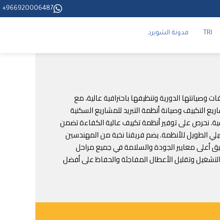
966920006487+
TRI
مدونة الشويرد
مل تركيب المكيفات وصيانتها الدورية وتنظيفها باحترافية عالية، مع
يع التكييف وصيانة أنظمة التبريد للمشاريع السكنية
دسية. نحرص على توفير أنظمة تكييف عالية الكفاءة تضمن
شغيلي الطويل للأنظمة. يضم فريقنا نخبة من المهندسين
طبيق أعلى معايير الجودة والسلامة في جميع مراحل
ة التشغيل وتقليل الأعطال المفاجئة والحفاظ على أفضل