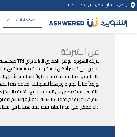
خطي
الرياض - شارع حمزة بن عبدالمطلب
لى
لمحتوى
الصفحة الرئيسية
عن الشركة
شركة الشويرد
الحرص على توفير أفضل جودة وخدمة موثوقة تلبي احتياجات
والتجارية والصناعية، حيث نقدم حلولاً متكاملة تشمل ال
توزيعاً مثالياً للهواء وترشيداً لاستهلاك الطاقة، مع ا
والفنيين المتخصصين في تنفيذ مشاريع التكييف المركزي و
التنفيذ. كما نقدم خدمات الصيانة الوقائية والتصحيحية 
أداء ممكن على مدار العام. نفخر بثقة عملائنا في مختل