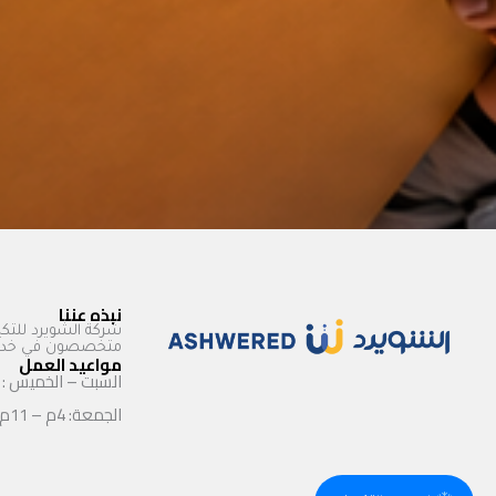
نبذه عننا
شركة الشويرد للتكي
متخصصون في خدمات
مواعيد العمل
السبت – الخميس : 9ص – 11م
الجمعة: 4م – 11م