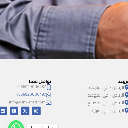
روعنا
تواصل معنا
الرياض - حي البديعة
966920006487+
الرياض - حي المهدية
966920006487+
الرياض - حي المصانع
info@ashwered.com
الرياض - حي اشبليا
I
X
Y
L
i
o
-
n
n
u
t
s
k
t
w
t
e
u
i
a
تواصل معنا