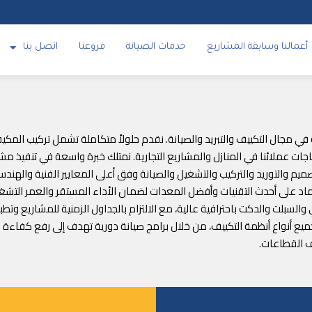
أعمالنا وسابقة المشاريع
خدمات الصيانة
فروعنا
اتصل بنا
 الوكيل الحصري للبراند تراي TRI متخصصة في مجال التكييف والتبريد والصيانة. نقدم حلولاً متكاملة تش
 عملائنا في المنازل والمشاريع التجارية. نمتلك خبرة واسعة في تنفيذ مشار
تصميم والتوريد والتركيب والتشغيل والصيانة وفق أعلى المعايير الفنية والهن
لاعتماد على أحدث التقنيات وأفضل المعدات لضمان الأداء المستقر والعمر الت
السبلت والدكت باحترافية عالية، مع الالتزام بالجداول الزمنية للمشاريع وت
لجميع أنواع أنظمة التكييف، من خلال برامج صيانة دورية تهدف إلى رفع كفاء
ف القطاعات.