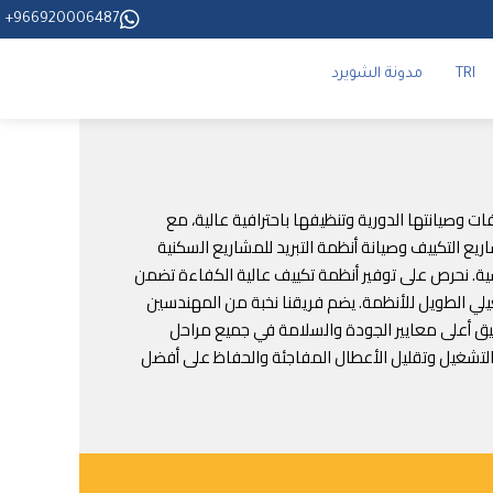
966920006487+
TRI
مدونة الشويرد
مل تركيب المكيفات وصيانتها الدورية وتنظيفها باحترافية عالية، مع
يع التكييف وصيانة أنظمة التبريد للمشاريع السكنية
دسية. نحرص على توفير أنظمة تكييف عالية الكفاءة تضمن
شغيلي الطويل للأنظمة. يضم فريقنا نخبة من المهندسين
طبيق أعلى معايير الجودة والسلامة في جميع مراحل
ة التشغيل وتقليل الأعطال المفاجئة والحفاظ على أفضل