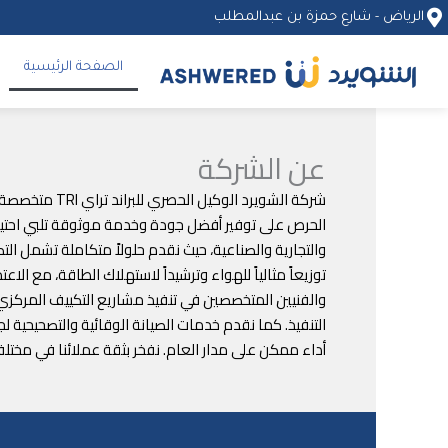
خطي
الرياض - شارع حمزة بن عبدالمطلب
لى
لمحتوى
الصفحة الرئيسية
عن الشركة
شركة الشويرد
الحرص على توفير أفضل جودة وخدمة موثوقة تلبي احتياجات
والتجارية والصناعية، حيث نقدم حلولاً متكاملة تشمل ال
توزيعاً مثالياً للهواء وترشيداً لاستهلاك الطاقة، مع ا
والفنيين المتخصصين في تنفيذ مشاريع التكييف المركزي و
التنفيذ. كما نقدم خدمات الصيانة الوقائية والتصحيحية 
أداء ممكن على مدار العام. نفخر بثقة عملائنا في مختل