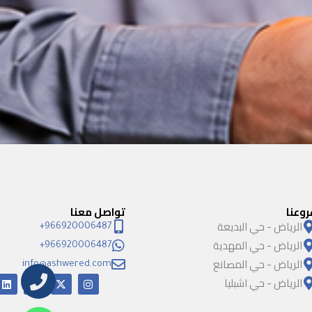
روعنا
تواصل معنا
الرياض - حي البديعة
966920006487+
الرياض - حي المهدية
966920006487+
الرياض - حي المصانع
info@ashwered.com
الرياض - حي اشبليا
I
X
Y
L
i
o
-
n
n
u
t
s
k
t
w
t