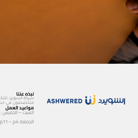
نبذه عننا
شركة الشويرد للتكي
متخصصون في خدمات
مواعيد العمل
السبت – الخميس : 9ص – 11م
الجمعة: 4م – 11م