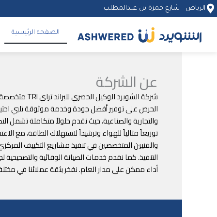
خطي
الرياض - شارع حمزة بن عبدالمطلب
لى
لمحتوى
الصفحة الرئيسية
عن الشركة
شركة الشويرد
الحرص على توفير أفضل جودة وخدمة موثوقة تلبي احتياجات
والتجارية والصناعية، حيث نقدم حلولاً متكاملة تشمل ال
توزيعاً مثالياً للهواء وترشيداً لاستهلاك الطاقة، مع ا
والفنيين المتخصصين في تنفيذ مشاريع التكييف المركزي و
التنفيذ. كما نقدم خدمات الصيانة الوقائية والتصحيحية 
أداء ممكن على مدار العام. نفخر بثقة عملائنا في مختل