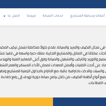
أعمالنا وسابقة المشاريع
خدمات الصيانة
فروعنا
اتصل بنا
 الوكيل الحصري للبراند تراي TRI متخصصة في مجال التكييف والتبريد والصيانة. نقدم حلولاً متكاملة تش
 عملائنا في المنازل والمشاريع التجارية. نمتلك خبرة واسعة في تنفيذ مشار
تصميم والتوريد والتركيب والتشغيل والصيانة وفق أعلى المعايير الفنية والهن
لاعتماد على أحدث التقنيات وأفضل المعدات لضمان الأداء المستقر والعمر الت
السبلت والدكت باحترافية عالية، مع الالتزام بالجداول الزمنية للمشاريع وت
لجميع أنواع أنظمة التكييف، من خلال برامج صيانة دورية تهدف إلى رفع كفاء
ف القطاعات.