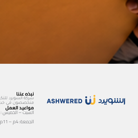
نبذه عننا
شركة الشويرد للتكي
متخصصون في خدمات
مواعيد العمل
السبت – الخميس : 9ص – 11م
الجمعة: 4م – 11م