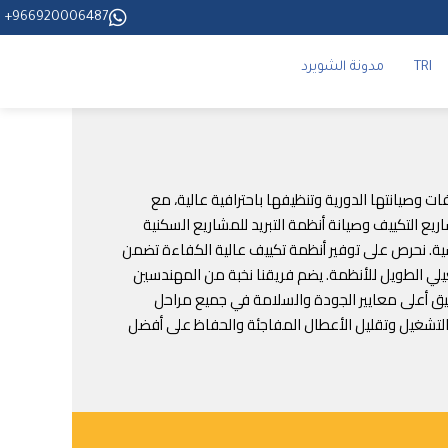
966920006487+
TRI
مدونة الشويرد
مل تركيب المكيفات وصيانتها الدورية وتنظيفها باحترافية عالية، مع
يع التكييف وصيانة أنظمة التبريد للمشاريع السكنية
دسية. نحرص على توفير أنظمة تكييف عالية الكفاءة تضمن
شغيلي الطويل للأنظمة. يضم فريقنا نخبة من المهندسين
طبيق أعلى معايير الجودة والسلامة في جميع مراحل
ة التشغيل وتقليل الأعطال المفاجئة والحفاظ على أفضل