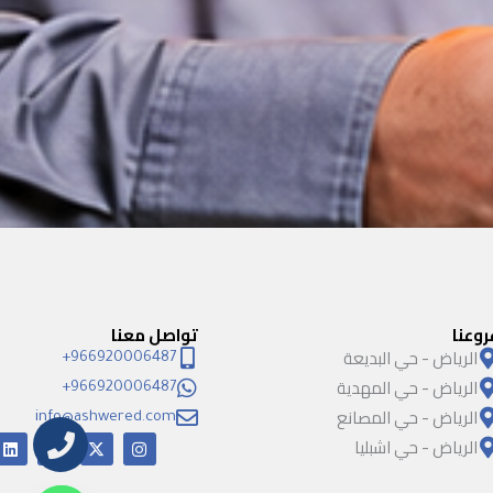
روعنا
تواصل معنا
الرياض - حي البديعة
966920006487+
الرياض - حي المهدية
966920006487+
الرياض - حي المصانع
info@ashwered.com
الرياض - حي اشبليا
I
X
Y
L
i
o
-
n
n
u
t
s
k
t
w
t