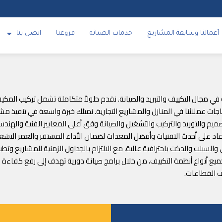
أعمالنا وسابقة المشاريع
خدمات الصيانة
فروعنا
اتصل بنا
 الوكيل الحصري للبراند تراي TRI متخصصة في مجال التكييف والتبريد والصيانة. نقدم حلولاً متكاملة تش
 عملائنا في المنازل والمشاريع التجارية. نمتلك خبرة واسعة في تنفيذ مشار
تصميم والتوريد والتركيب والتشغيل والصيانة وفق أعلى المعايير الفنية والهن
لاعتماد على أحدث التقنيات وأفضل المعدات لضمان الأداء المستقر والعمر الت
السبلت والدكت باحترافية عالية، مع الالتزام بالجداول الزمنية للمشاريع وت
لجميع أنواع أنظمة التكييف، من خلال برامج صيانة دورية تهدف إلى رفع كفاء
ف القطاعات.