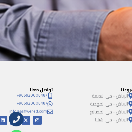
روعنا
تواصل معنا
الرياض - حي البديعة
966920006487+
الرياض - حي المهدية
966920006487+
الرياض - حي المصانع
info@ashwered.com
الرياض - حي اشبليا
I
X
Y
L
i
o
-
n
n
u
t
s
k
t
w
t