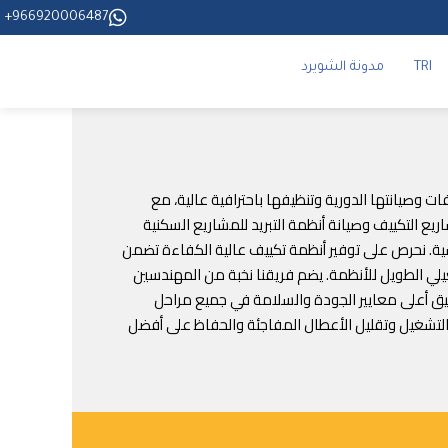
966920006487+
TRI
مدونة الشويرد
مل تركيب المكيفات وصيانتها الدورية وتنظيفها باحترافية عالية، مع
يع التكييف وصيانة أنظمة التبريد للمشاريع السكنية
دسية. نحرص على توفير أنظمة تكييف عالية الكفاءة تضمن
شغيلي الطويل للأنظمة. يضم فريقنا نخبة من المهندسين
طبيق أعلى معايير الجودة والسلامة في جميع مراحل
ة التشغيل وتقليل الأعطال المفاجئة والحفاظ على أفضل