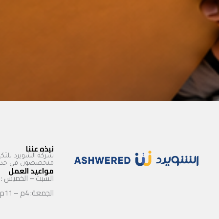
نبذه عننا
شركة الشويرد للتكي
متخصصون في خدمات
مواعيد العمل
السبت – الخميس : 9ص – 11م
الجمعة: 4م – 11م