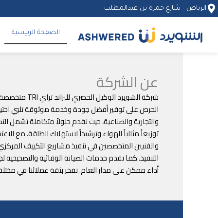
خطي
الرياض - شارع حمزة بن عبدالمطلب
لى
لمحتوى
الصفحة الرئيسية
عن الشركة
شركة الشويرد
الحرص على توفير أفضل جودة وخدمة موثوقة تلبي احتياجات
والتجارية والصناعية، حيث نقدم حلولاً متكاملة تشمل ال
توزيعاً مثالياً للهواء وترشيداً لاستهلاك الطاقة، مع ا
والفنيين المتخصصين في تنفيذ مشاريع التكييف المركزي و
التنفيذ. كما نقدم خدمات الصيانة الوقائية والتصحيحية 
أداء ممكن على مدار العام. نفخر بثقة عملائنا في مختل